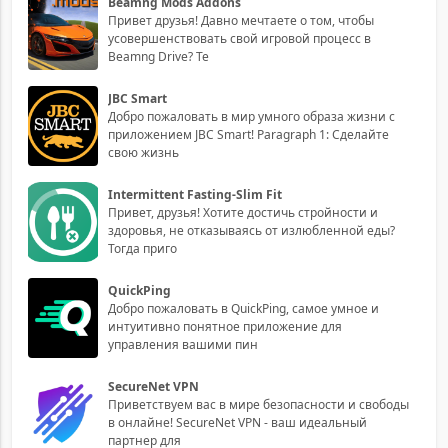
Beamng Mods Addons
Привет друзья! Давно мечтаете о том, чтобы
усовершенствовать свой игровой процесс в
Beamng Drive? Те
JBC Smart
Добро пожаловать в мир умного образа жизни с
приложением JBC Smart! Paragraph 1: Сделайте
свою жизнь
Intermittent Fasting-Slim Fit
Привет, друзья! Хотите достичь стройности и
здоровья, не отказываясь от излюбленной еды?
Тогда приго
QuickPing
Добро пожаловать в QuickPing, самое умное и
интуитивно понятное приложение для
управления вашими пин
SecureNet VPN
Приветствуем вас в мире безопасности и свободы
в онлайне! SecureNet VPN - ваш идеальный
партнер для