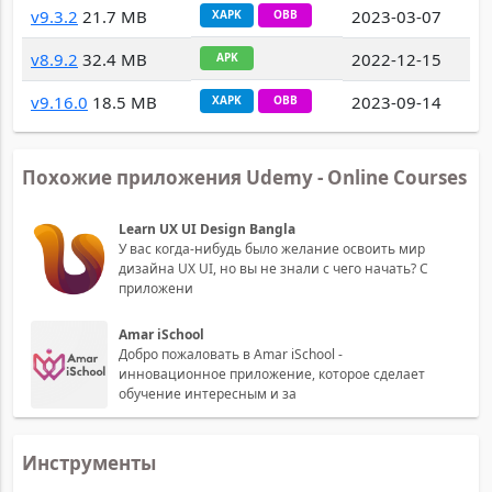
v9.3.2
21.7 MB
2023-03-07
XAPK
OBB
v8.9.2
32.4 MB
2022-12-15
APK
v9.16.0
18.5 MB
2023-09-14
XAPK
OBB
Похожие приложения Udemy - Online Courses
Learn UX UI Design Bangla
У вас когда-нибудь было желание освоить мир
дизайна UX UI, но вы не знали с чего начать? С
приложени
Amar iSchool
Добро пожаловать в Amar iSchool -
инновационное приложение, которое сделает
обучение интересным и за
Инструменты